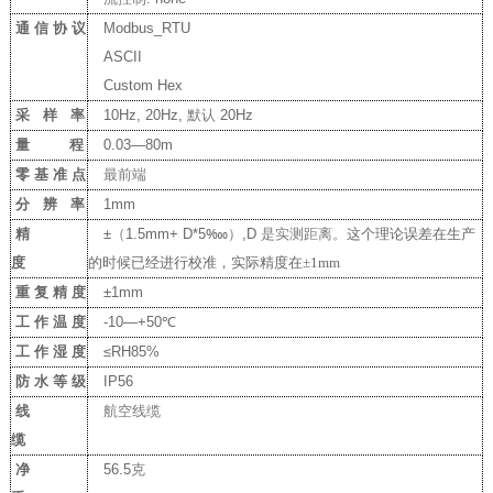
通 信 协 议
Modbus_RTU
ASCII
Custom Hex
采 样 率
10Hz, 20Hz,
默认
20Hz
量 程
0.03—80m
零 基 准 点
最前端
分 辨 率
1mm
精
±
（
1.5mm+ D*5
‱
）
,D
是实测距离。
这个理论误差在生产
度
的时候已经进行校准，实际精度在
±1mm
重 复 精 度
±1mm
工 作 温 度
-10—+50℃
工 作 湿 度
≤RH85%
防 水 等 级
IP56
线
航空线缆
缆
净
56.5
克