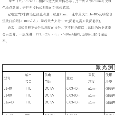
摩天（MyAntenna）相位式激光测距传感器，是一种采用650nm可见红
色单点激光，进行无接触式测量的距离传感器。
它在室内
3
米白墙处静止测量，精度
±1mm
，速率最大
20Hz(
485
及模拟电
流接口的最快
10Hz
左右
)
，量程最大支持
80
米
(
反射点需加装反射板
)。
通常，缩短量程不会导致精度的提升。它不同的接口，返回的数据速率
会有差异。一般来讲，TTL＞232＞485＞4-20mA模拟电流接口的传输速
率。
激 光 测 
输出
供电
重复
使用
型号
量程
接口
电压
精度
环境
L1-40
TTL
DC 5V
0.03-40m
±1mm
偏室
L1-80
TTL
DC 5V
0.03-80m
±1mm
偏室
L1s-40
TTL
DC 5V
0.03-40m
±1mm
偏室