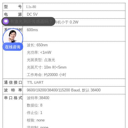
型 号
L1s-80
有激光测距传感器吗？
电 源
DC 5V
功 耗
20Hz
时
0.5W
，待机小于
0.2W
有激光测距模块吗
系统启动时
600ms
间
光器件参数
波长
: 650nm
光功率
: <1mW
光斑类型
:
点激光
光斑尺寸
: 10m
时
<5mm
工作寿命
:
约20000
小时
通 信 接 口
TTL UART
波 特 率
9600/19200/38400/115200 Baud,
默认
38400
串 口 格 式
波特率
:38400
数据位
: 8
停止位
: 1
校验
: none
流控制
: none