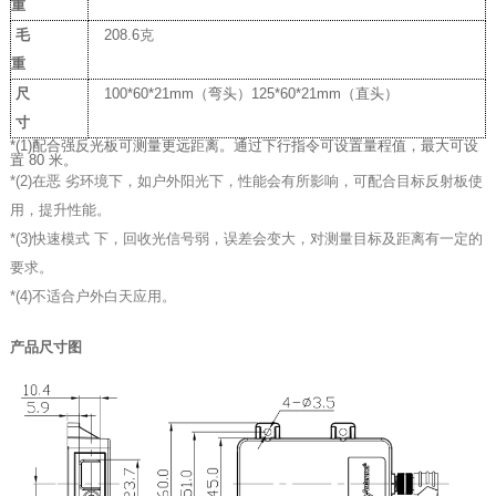
重
毛
208.6
克
重
尺
100*60*21mm（
弯头）
125*60*21
mm
（直头）
寸
*(1)配合强反光板可测量更远距离。通过下行指令可设置量程值，最大可设
置 80 米。
*(2)在恶 劣环境下，如户外阳光下，性能会有所影响，可配合目标反射板使
用，提升性能。
*(3)快速模式 下，回收光信号弱，误差会变大，对测量目标及距离有一定的
要求。
*(4)不适合户外白天应用。
产品尺寸图